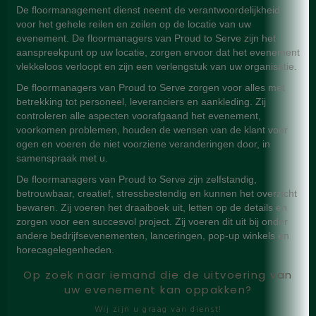
De floormanagement dienst neemt de verantwoordelijkheid
voor het gehele reilen en zeilen op de locatie van uw
evenement. De floormanagers van Proud to Serve zijn het
aanspreekpunt op uw locatie, zorgen ervoor dat het evenement
vlekkeloos verloopt en zijn een verlengstuk van uw organisatie.
De floormanagers van Proud to Serve zorgen voor alles met
betrekking tot personeel, leveranciers en aankleding. Zij
controleren alle aspecten voorafgaand het evenement,
voorkomen problemen, houden de wensen van de klant voor
ogen en voeren de niet voorziene veranderingen door, in
samenspraak met u.
De floormanagers van Proud to Serve zijn zelfstandig,
betrouwbaar, creatief, stressbestendig en kunnen het overzicht
bewaren. Zij voeren het draaiboek uit, letten op de details en
zorgen voor een succesvol project. Zij voeren dit uit bij onder
andere bedrijfsevenementen, lanceringen, pop-up winkels en
horecagelegenheden.
Op zoek naar iemand die de uitvoering van
uw evenement kan oppakken?
Wij zijn u graag van dienst!