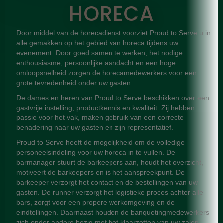
HORECA
Door middel van de horecadienst voorziet Proud to Serve u in
alle gemakken op het gebied van horeca tijdens uw
evenement. Door goed samen te werken, het nodige
enthousiasme, persoonlijke aandacht en een hoge
omloopsnelheid zorgen de horecamedewerkers voor een
grote tevredenheid onder uw gasten.
De dames en heren van Proud to Serve beschikken over een
gastvrije instelling, productkennis en kwaliteit. Zij hebben
passie voor het vak, maken gebruik van een correcte
benadering naar uw gasten en zijn representatief.
Proud to Serve heeft de mogelijkheid om de volledige
personeelsindeling voor uw horeca in te vullen. De
barmanager stuurt de barkeepers aan, houdt het overzicht,
motiveert de barkeepers en is het aanspreekpunt. De
barkeeper verzorgt het contact en de bestellingen van uw
gasten. De runner verzorgt het logistieke proces achter alle
bars, zorgt voor een propere werkomgeving en de
eindtellingen. Daarnaast houden de banquetingmedewerkers
zich onder andere bezig met het klaarzetten van uw zalen,