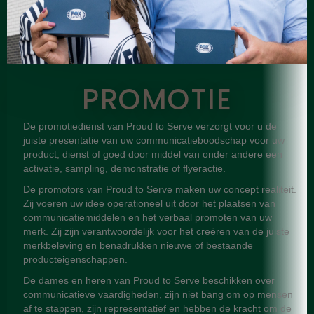
PROMOTIE
De promotiedienst van Proud to Serve verzorgt voor u de
juiste presentatie van uw communicatieboodschap voor uw
product, dienst of goed door middel van onder andere een
activatie, sampling, demonstratie of flyeractie.
De promotors van Proud to Serve maken uw concept realiteit.
Zij voeren uw idee operationeel uit door het plaatsen van
communicatiemiddelen en het verbaal promoten van uw
merk. Zij zijn verantwoordelijk voor het creëren van de juiste
merkbeleving en benadrukken nieuwe of bestaande
producteigenschappen.
De dames en heren van Proud to Serve beschikken over
communicatieve vaardigheden, zijn niet bang om op mensen
af te stappen, zijn representatief en hebben de kracht om de