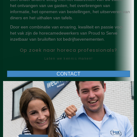
het ontvangen van uw gasten, het overbrengen van
informatie, het opnemen van bestellingen, het uitserveren van
diners en het uithalen van tafels.
Door een combinatie van ervaring, kwaliteit en passie voor
het vak zijn de horecamedewerkers van Proud to Serve
inzetbaar van bruiloften tot bedrijfsevenementen.
Op zoek naar horeca professionals?
Laten we kennis maken!
CONTACT